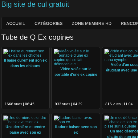
Big site de cul gratuit
ACCUEIL
CATÉGORIES
ZONE MEMBRE HD
RENCON
Tube de Q Ex copines
Il baise durement son ex
Vidéo d’un cou
dans les chiottes
Vidéo volée sur le
étudiant avec une
portable d’une ex copine
nympho
qui se fait défoncer le cul
1666 vues | 06:45
933 vues | 04:39
816 vues | 11:04
Une dernière et tendre
Il adore baiser avec son
Un mec défonce
baise avec son ex
ex
chatte de son ex e