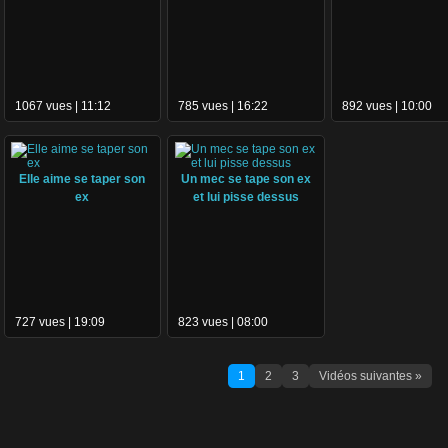
pisse sur la gue
1067 vues | 11:12
785 vues | 16:22
892 vues | 10:00
Elle aime se taper son
Un mec se tape son ex
ex
et lui pisse dessus
727 vues | 19:09
823 vues | 08:00
1
2
3
Vidéos suivantes »